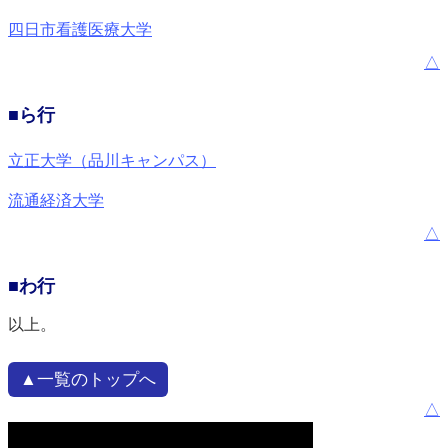
四日市看護医療大学
△
■ら行
立正大学（品川キャンパス）
流通経済大学
△
■わ行
以上。
▲一覧のトップへ
△