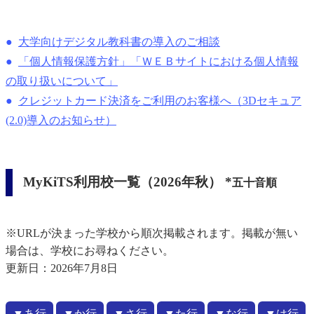
大学向けデジタル教科書の導入のご相談
「個人情報保護方針」「ＷＥＢサイトにおける個人情報
の取り扱いについて」
クレジットカード決済をご利用のお客様へ（3Dセキュア
(2.0)導入のお知らせ）
MyKiTS利用校一覧（2026年秋）
*
五十音順
※URLが決まった学校から順次掲載されます。掲載が無い
場合は、学校にお尋ねください。
更新日：2026年7月8日
▼あ行
▼か行
▼さ行
▼た行
▼な行
▼は行